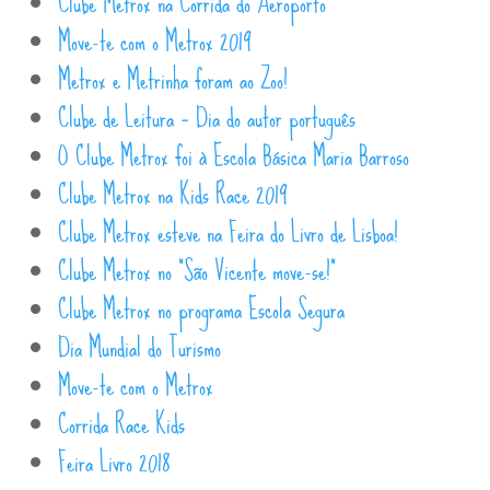
Clube Metrox na Corrida do Aeroporto
Move-te com o Metrox 2019
Metrox e Metrinha foram ao Zoo!
Clube de Leitura – Dia do autor português
O Clube Metrox foi à Escola Básica Maria Barroso
Clube Metrox na Kids Race 2019
Clube Metrox esteve na Feira do Livro de Lisboa!
Clube Metrox no “São Vicente move-se!”
Clube Metrox no programa Escola Segura
Dia Mundial do Turismo
Move-te com o Metrox
Corrida Race Kids
Feira Livro 2018